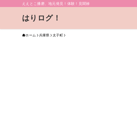
ええとこ播磨、地元発見！体験！見聞禄
はりログ！
ホーム
兵庫県
太子町