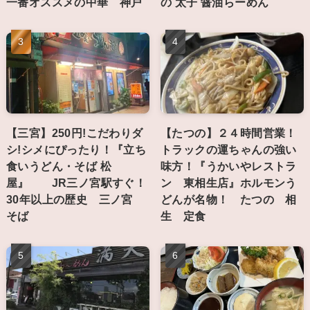
一番オススメの中華 神戸
の 太子 醤油らーめん
【三宮】250円!こだわりダ
【たつの】２４時間営業！
シ!シメにぴったり！『立ち
トラックの運ちゃんの強い
食いうどん・そば 松
味方！『うかいやレストラ
屋』 JR三ノ宮駅すぐ！
ン 東相生店』ホルモンう
30年以上の歴史 三ノ宮
どんが名物！ たつの 相
そば
生 定食