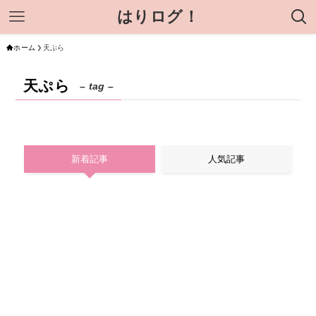
はりログ！
ホーム
天ぷら
天ぷら
– tag –
新着記事
人気記事