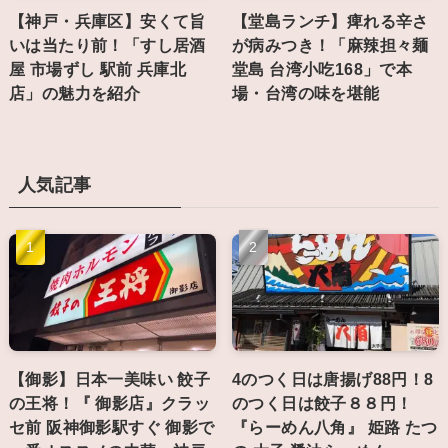
【神戸・兵庫区】安くて旨
【堂島ランチ】痺れる辛さ
いは当たり前！「すし居酒
が病みつき！「麻辣担々麺
屋 市場ずし 駅前 兵庫北
堂島 台湾小吃168」で本
店」の魅力を紹介
場・台湾の味を堪能
人気記事
【御影】日本一美味い 餃子
4のつく日は唐揚げ88円！8
の王将！『 御影店』クラッ
のつく日は餃子８８円！
セ前 阪神御影駅すぐ 御影で
『らーめん八角』 姫路 たつ