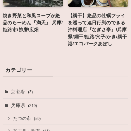
焼き野菜と和風スープが絶
【網干】絶品の牡蠣フライ
品のらーめん『満天』 兵庫/
を巡って連日行列のできる
姫路市/飾磨/広畑
沖料理店『なぎさ亭』/兵庫
県/網干/姫路/穴子/かき/網干
港/エコパークあぼし
カテゴリー
京都府
(3)
兵庫県
(219)
たつの市
(59)
加古川・明石