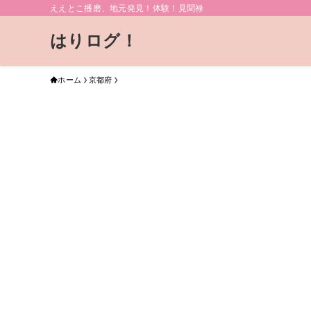
ええとこ播磨、地元発見！体験！見聞禄
はりログ！
ホーム
京都府