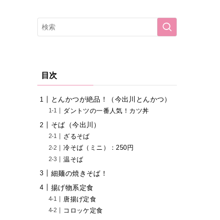
目次
とんかつが絶品！（今出川とんかつ）
ダントツの一番人気！カツ丼
そば（今出川）
ざるそば
冷そば（ミニ）：250円
温そば
細麺の焼きそば！
揚げ物系定食
唐揚げ定食
コロッケ定食