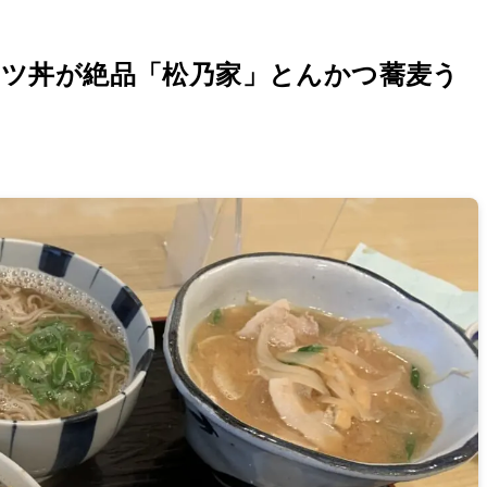
カツ丼が絶品「松乃家」とんかつ蕎麦う