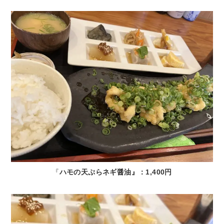
『
ハモの天ぷらネギ醤油』：1,400円