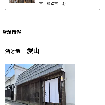
市 姫路市 お…
店舗情報
愛山
酒と飯