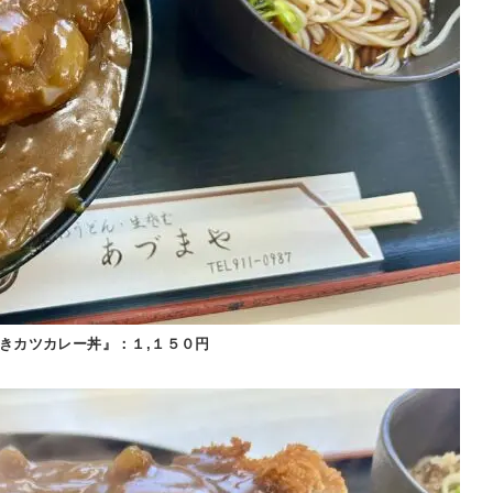
きカツカレー丼』：１,１５０円