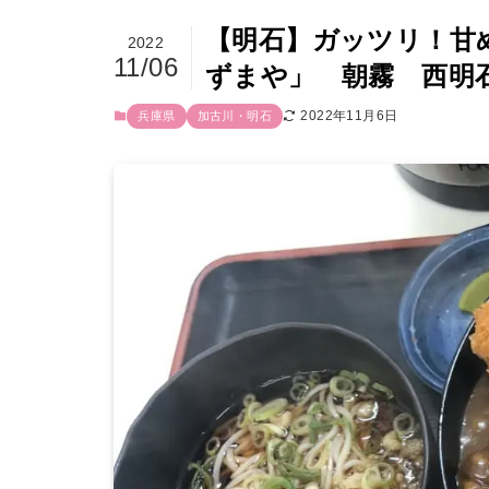
【明石】ガッツリ！甘
2022
11/06
ずまや」 朝霧 西明
2022年11月6日
兵庫県
加古川・明石