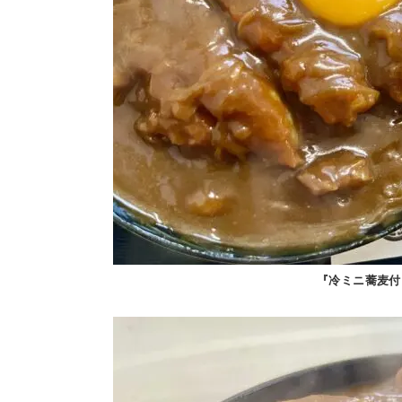
『冷ミニ蕎麦付