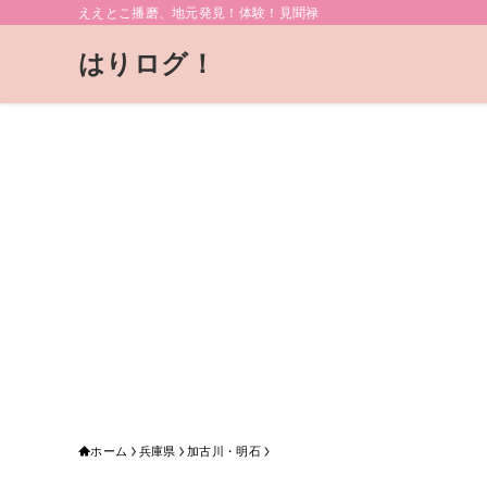
ええとこ播磨、地元発見！体験！見聞禄
はりログ！
ホーム
兵庫県
加古川・明石