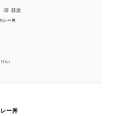
目次
カレー丼
うけん）
カレー丼