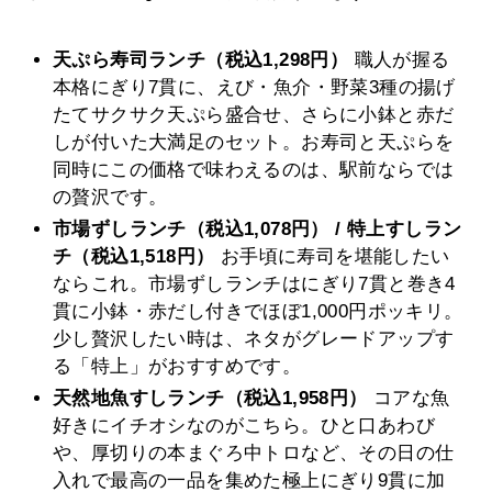
天ぷら寿司ランチ（税込1,298円）
職人が握る
本格にぎり7貫に、えび・魚介・野菜3種の揚げ
たてサクサク天ぷら盛合せ、さらに小鉢と赤だ
しが付いた大満足のセット。お寿司と天ぷらを
同時にこの価格で味わえるのは、駅前ならでは
の贅沢です。
市場ずしランチ（税込1,078円） / 特上すしラン
チ（税込1,518円）
お手頃に寿司を堪能したい
ならこれ。市場ずしランチはにぎり7貫と巻き4
貫に小鉢・赤だし付きでほぼ1,000円ポッキリ。
少し贅沢したい時は、ネタがグレードアップす
る「特上」がおすすめです。
天然地魚すしランチ（税込1,958円）
コアな魚
好きにイチオシなのがこちら。ひと口あわび
や、厚切りの本まぐろ中トロなど、その日の仕
入れで最高の一品を集めた極上にぎり9貫に加