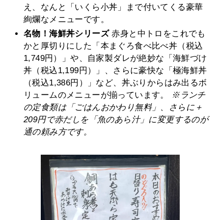
え、なんと「いくら小丼」まで付いてくる豪華
絢爛なメニューです。
名物！海鮮丼シリーズ
赤身と中トロをこれでも
かと厚切りにした「本まぐろ食べ比べ丼（税込
1,749円）」や、自家製ダレが絶妙な「海鮮づけ
丼（税込1,199円）」、さらに豪快な「極海鮮丼
（税込1,386円）」など、丼ぶりからはみ出るボ
リュームのメニューが揃っています。
※ランチ
の定食類は「ごはんおかわり無料」、さらに＋
209円で赤だしを「魚のあら汁」に変更するのが
通の頼み方です。