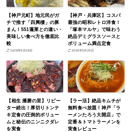
【神戸元町】地元民がガ
【神戸・兵庫区】コスパ
チで推す「四興樓」の豚
最強の昭和レトロ洋食！
まん！551蓬莱との違い・
「塚本マルヤ」で味わう
美味しい食べ方を徹底比
絶品デミグラスソースと
較
ボリューム満点定食
2026年5月26日
2026年5月25日
【相生 播磨の里】リピー
【ラー活】絶品キムチが
ター続出！厚切りトンテ
無料食べ放題！神戸「ラ
キ定食の圧倒的ボリュー
ーメンたろう大開店」で
ムと秘伝のニンニクダレ
定番＆トマトラーメンを
を実食
実食レビュー