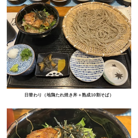
日替わり（
地鶏たれ焼き丼
＋熟成10割そば）