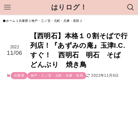
はりログ！
ホーム
兵庫県
神戸・三ノ宮・元町・兵庫・長田
【西明石】本格１０割そばで行
列店！『あずみの庵』玉津I.C.
2022
11/06
すぐ！ 西明石 明石 そば
どんぶり 焼き鳥
2022年11月6日
兵庫県
神戸・三ノ宮・元町・兵庫・長田