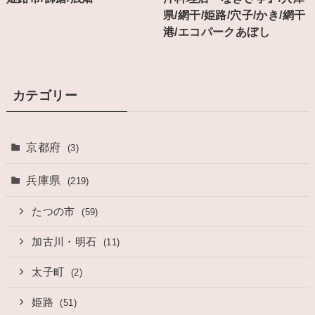
県/網干/姫路/穴子/かき/網干
港/エコパークあぼし
カテゴリー
京都府
(3)
兵庫県
(219)
たつの市
(59)
加古川・明石
(11)
太子町
(2)
姫路
(51)