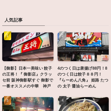
人気記事
【御影】日本一美味い 餃子
4のつく日は唐揚げ88円！8
の王将！『 御影店』クラッ
のつく日は餃子８８円！
セ前 阪神御影駅すぐ 御影で
『らーめん八角』 姫路 たつ
一番オススメの中華 神戸
の 太子 醤油らーめん