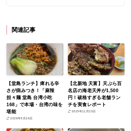
関連記事
【堂島ランチ】痺れる辛
【北新地 天富】天ぷら百
さが病みつき！「麻辣
名店の海老天丼が1,500
担々麺 堂島 台湾小吃
円！破格すぎる老舗ラン
168」で本場・台湾の味を
チを実食レポート
堪能
2025年11月23日
2026年5月24日