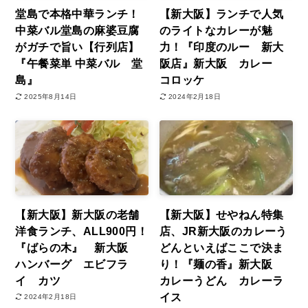
堂島で本格中華ランチ！
【新大阪】ランチで人気
中菜バル堂島の麻婆豆腐
のライトなカレーが魅
がガチで旨い【行列店】
力！『印度のルー 新大
『午餐菜単 中菜バル 堂
阪店』新大阪 カレー
島』
コロッケ
2025年8月14日
2024年2月18日
【新大阪】新大阪の老舗
【新大阪】せやねん特集
洋食ランチ、ALL900円！
店、JR新大阪のカレーう
『ばらの木』 新大阪
どんといえばここで決ま
ハンバーグ エビフラ
り！『麺の香』新大阪
イ カツ
カレーうどん カレーラ
イス
2024年2月18日