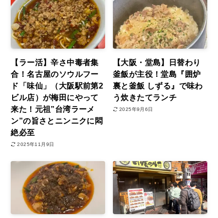
【ラー活】辛さ中毒者集
【大阪・堂島】日替わり
合！名古屋のソウルフー
釜飯が主役！堂島『囲炉
ド「味仙」（大阪駅前第2
裏と釜飯 しずる』で味わ
ビル店）が梅田にやって
う炊きたてランチ
来た！元祖”台湾ラーメ
2025年9月6日
ン”の旨さとニンニクに悶
絶必至
2025年11月9日