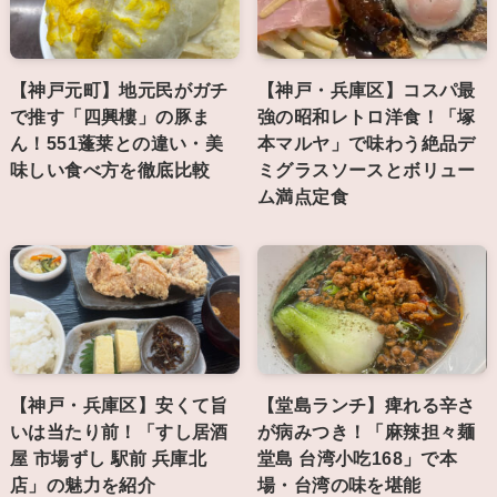
【神戸元町】地元民がガチ
【神戸・兵庫区】コスパ最
で推す「四興樓」の豚ま
強の昭和レトロ洋食！「塚
ん！551蓬莱との違い・美
本マルヤ」で味わう絶品デ
味しい食べ方を徹底比較
ミグラスソースとボリュー
ム満点定食
【神戸・兵庫区】安くて旨
【堂島ランチ】痺れる辛さ
いは当たり前！「すし居酒
が病みつき！「麻辣担々麺
屋 市場ずし 駅前 兵庫北
堂島 台湾小吃168」で本
店」の魅力を紹介
場・台湾の味を堪能