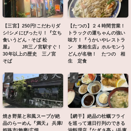
【三宮】250円!こだわりダ
【たつの】２４時間営業！
シ!シメにぴったり！『立ち
トラックの運ちゃんの強い
食いうどん・そば 松
味方！『うかいやレストラ
屋』 JR三ノ宮駅すぐ！
ン 東相生店』ホルモンう
30年以上の歴史 三ノ宮
どんが名物！ たつの 相
そば
生 定食
焼き野菜と和風スープが絶
【網干】絶品の牡蠣フライ
品のらーめん『満天』 兵庫/
を巡って連日行列のできる
姫路市/飾磨/広畑
沖料理店『なぎさ亭』/兵庫