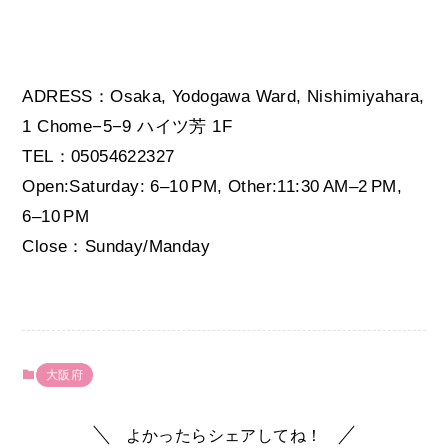
ADRESS：Osaka, Yodogawa Ward, Nishimiyahara,
1 Chome−5−9 ハイツ芳 1F
TEL：05054622327
Open:Saturday: 6–10 PM, Other:11:30 AM–2 PM,
6–10 PM
Close：Sunday/Manday
大阪府
よかったらシェアしてね！