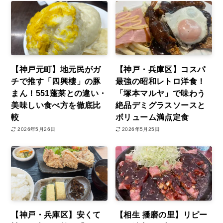
【神戸元町】地元民がガ
【神戸・兵庫区】コスパ
チで推す「四興樓」の豚
最強の昭和レトロ洋食！
まん！551蓬莱との違い・
「塚本マルヤ」で味わう
美味しい食べ方を徹底比
絶品デミグラスソースと
較
ボリューム満点定食
2026年5月26日
2026年5月25日
【神戸・兵庫区】安くて
【相生 播磨の里】リピー