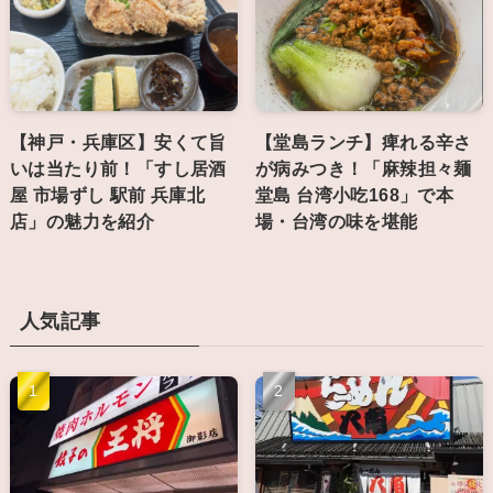
【神戸・兵庫区】安くて旨
【堂島ランチ】痺れる辛さ
いは当たり前！「すし居酒
が病みつき！「麻辣担々麺
屋 市場ずし 駅前 兵庫北
堂島 台湾小吃168」で本
店」の魅力を紹介
場・台湾の味を堪能
人気記事