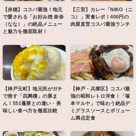
【赤穂】コスパ最強！地元
【三宮】カレー「NIKO（ニ
で愛される「お好み焼 奈奈
コ）」実食レポ！400円の
（なな）」の絶品メニュー
肉屋直営コスパ最強ランチ
と魅力を徹底取材！
【神戸元町】地元民がガチ
【神戸・兵庫区】コスパ最
で推す「四興樓」の豚ま
強の昭和レトロ洋食！「塚
ん！551蓬莱との違い・美
本マルヤ」で味わう絶品デ
味しい食べ方を徹底比較
ミグラスソースとボリュー
ム満点定食