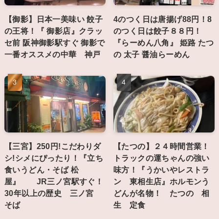
【御影】日本一美味い 餃子
4のつく日は唐揚げ88円！8
の王将！『 御影店』クラッ
のつく日は餃子８８円！
セ前 阪神御影駅すぐ 御影で
『らーめん八角』 姫路 たつ
一番オススメの中華 神戸
の 太子 醤油らーめん
【三宮】250円!こだわりダ
【たつの】２４時間営業！
シ!シメにぴったり！『立ち
トラックの運ちゃんの強い
食いうどん・そば 松
味方！『うかいやレストラ
屋』 JR三ノ宮駅すぐ！
ン 東相生店』ホルモンう
30年以上の歴史 三ノ宮
どんが名物！ たつの 相
そば
生 定食