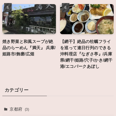
焼き野菜と和風スープが絶
【網干】絶品の牡蠣フライ
品のらーめん『満天』 兵庫/
を巡って連日行列のできる
姫路市/飾磨/広畑
沖料理店『なぎさ亭』/兵庫
県/網干/姫路/穴子/かき/網干
港/エコパークあぼし
カテゴリー
京都府
(3)