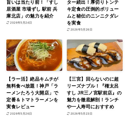
旨いは当たり前！「すし
ター続出！厚切りトンテ
居酒屋 市場ずし 駅前 兵
キ定食の圧倒的ボリュー
庫北店」の魅力を紹介
ムと秘伝のニンニクダレ
を実食
2026年5月24日
2026年5月26日
【ラー活】絶品キムチが
【三宮】回らないのに超
無料食べ放題！神戸「ラ
リーズナブル！『権太呂
ーメンたろう大開店」で
すし JR三ノ宮駅前店』の
定番＆トマトラーメンを
魅力を徹底解剖！ランチ
実食レビュー
や一人寿司におすすめ
2026年5月26日
2026年5月23日