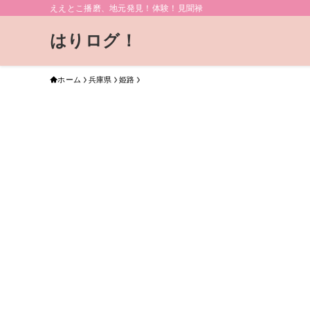
ええとこ播磨、地元発見！体験！見聞禄
はりログ！
ホーム
兵庫県
姫路