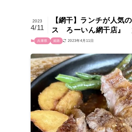
【網干】ランチが人気
2023
4/11
ス ろーいん網干店』 
2023年4月11日
兵庫県
姫路