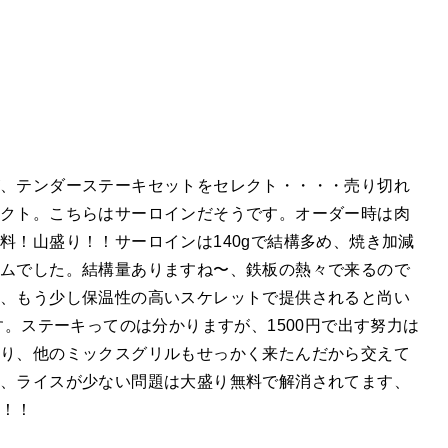
が、テンダーステーキセットをセレクト・・・・売り切れ
レクト。こちらはサーロインだそうです。オーダー時は肉
料！山盛り！！サーロインは140gで結構多め、焼き加減
アムでした。結構量ありますね〜、鉄板の熱々で来るので
、もう少し保温性の高いスケレットで提供されると尚い
す。ステーキってのは分かりますが、1500円で出す努力は
り、他のミックスグリルもせっかく来たんだから交えて
、ライスが少ない問題は大盛り無料で解消されてます、
能！！