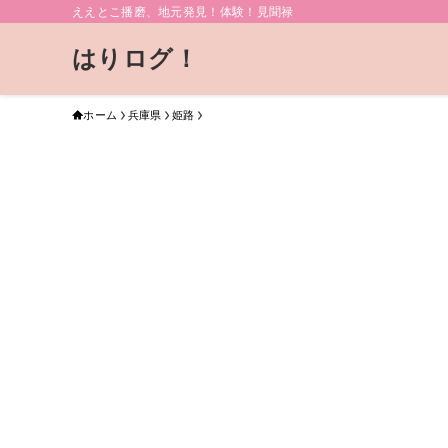
ええとこ播磨、地元発見！体験！見聞禄
はりログ！
ホーム
兵庫県
姫路