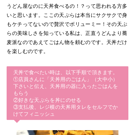
うどん屋なのに天丼食べるの！？って思われる方多
いと思います。ここの天ぷらは本当にサクサクで身
もケチってないので贅沢でボリューミー！その天ぷ
らの美味しさを知っている私は、正直うどんより蕎
麦派なのであえてごはん物を頼むのです。天丼だけ
を楽しむのです。
天丼で食べたい時は、以下手順で頂きます。
①店員さんに「天丼用のごはん」（大中小）
下さいと伝え、天丼用の器に入ったごはんを
もらう
②好きな天ぷらを丼にのせる
③支払後、レジ横の天丼用タレをセルフでか
けてフィニッシュ