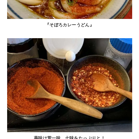
『そぼろカレーうどん』
薬味は荒一味、七味をたっぷりと！