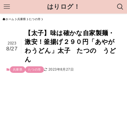
はりログ！
ホーム
兵庫県
たつの市
【太子】味は確かな自家製麺・
激安！釜揚げ２９０円「あやが
2023
8/27
わうどん」太子 たつの うど
ん
2023年8月27日
兵庫県
たつの市