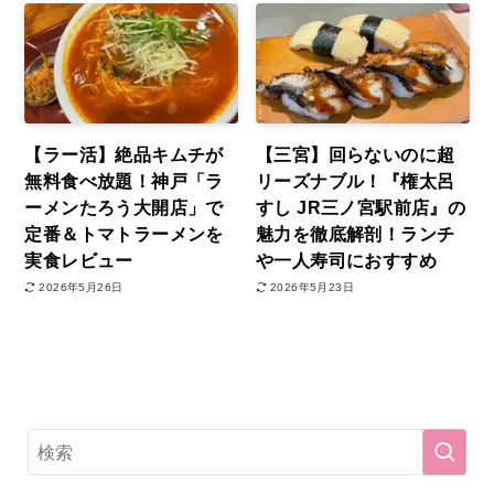
【ラー活】絶品キムチが
【三宮】回らないのに超
無料食べ放題！神戸「ラ
リーズナブル！『権太呂
ーメンたろう大開店」で
すし JR三ノ宮駅前店』の
定番＆トマトラーメンを
魅力を徹底解剖！ランチ
実食レビュー
や一人寿司におすすめ
2026年5月26日
2026年5月23日