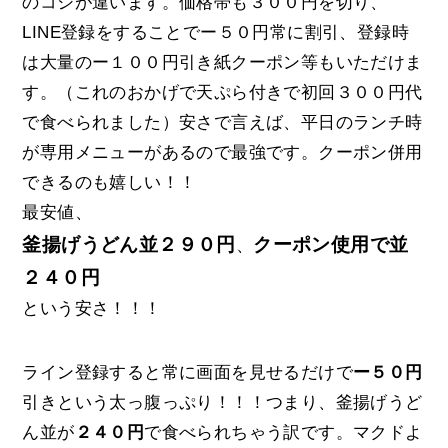
のコシが違います。価格帯も３００円を切り、
LINE登録をすることでー５０円常に割引、登録時
は大量のー１００円引き紙クーポン等もいただけま
す。（これのおかげで天ぷら付きで初回３００円代
で食べられました）安さで言えば、平日のランチ時
が専用メニューがあるので最強です。クーポン併用
できるのも嬉しい！！
最安値、
釜揚げうどん並２９０円
クーポン使用で並
、
２４０円
という安さ！！！
ライン登録すると常に画面を見せるだけで
ー５０円
引きという太っ腹っぷり！！！つまり、釜揚げうど
ん並が
２４０円
で食べられちゃう訳です。マクドよ