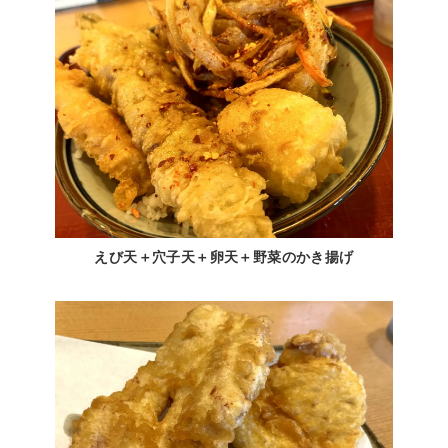
えび天＋穴子天＋卵天＋野菜のかき揚げ