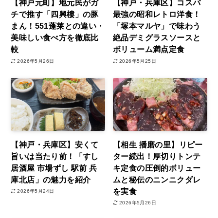
【神戸元町】地元民がガ
【神戸・兵庫区】コスパ
チで推す「四興樓」の豚
最強の昭和レトロ洋食！
まん！551蓬莱との違い・
「塚本マルヤ」で味わう
美味しい食べ方を徹底比
絶品デミグラスソースと
較
ボリューム満点定食
2026年5月26日
2026年5月25日
【神戸・兵庫区】安くて
【相生 播磨の里】リピー
旨いは当たり前！「すし
ター続出！厚切りトンテ
居酒屋 市場ずし 駅前 兵
キ定食の圧倒的ボリュー
庫北店」の魅力を紹介
ムと秘伝のニンニクダレ
を実食
2026年5月24日
2026年5月26日