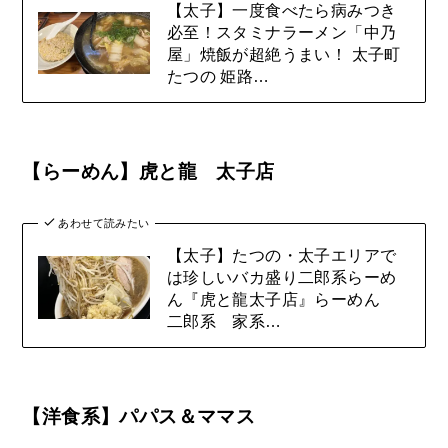
【太子】一度食べたら病みつき
必至！スタミナラーメン「中乃
屋」焼飯が超絶うまい！ 太子町
たつの 姫路…
【らーめん】虎と龍 太子店
あわせて読みたい
【太子】たつの・太子エリアで
は珍しいバカ盛り二郎系らーめ
ん『虎と龍太子店』らーめん
二郎系 家系…
【洋食系】パパス＆ママス