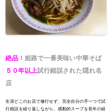
絶品
！姫路で一番美味い中華そば
５０年以上
試行錯誤された隠れ名
店
生涯どこのお店で修行せず、完全自分の手一つで試
行錯誤を繰り返しながら、感動的スープを長年の経