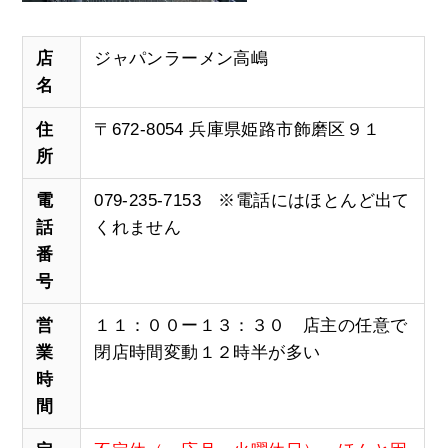
店
ジャパンラーメン高嶋
名
住
〒672-8054 兵庫県姫路市飾磨区９１
所
電
079-235-7153 ※電話にはほとんど出て
話
くれません
番
号
営
１１：００ー１３：３０ 店主の任意で
業
閉店時間変動１２時半が多い
時
間