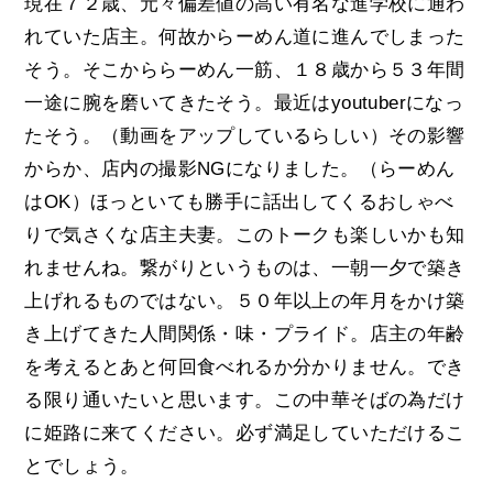
現在７２歳、元々偏差値の高い有名な進学校に通わ
れていた店主。何故からーめん道に進んでしまった
そう。そこかららーめん一筋、１８歳から５３年間
一途に腕を磨いてきたそう。最近はyoutuberになっ
たそう。（動画をアップしているらしい）その影響
からか、店内の撮影NGになりました。（らーめん
はOK）ほっといても勝手に話出してくるおしゃべ
りで気さくな店主夫妻。このトークも楽しいかも知
れませんね。繋がりというものは、一朝一夕で築き
上げれるものではない。５０年以上の年月をかけ築
き上げてきた人間関係・味・プライド。店主の年齢
を考えるとあと何回食べれるか分かりません。でき
る限り通いたいと思います。この中華そばの為だけ
に姫路に来てください。必ず満足していただけるこ
とでしょう。