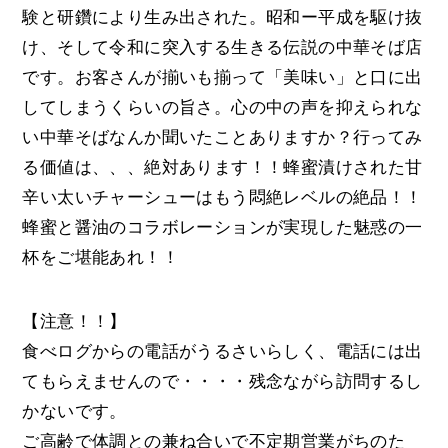
験と研鑽により生み出された。昭和ー平成を駆け抜
け、そして令和に突入する生きる伝説の中華そば店
です。お客さんが揃いも揃って「美味い」と口に出
してしまうくらいの旨さ。心の中の声を抑えられな
い中華そばなんか聞いたことありますか？行ってみ
る価値は、、、絶対あります！！蜂蜜漬けされた甘
辛い太いチャーシューはもう悶絶レベルの絶品！！
蜂蜜と醤油のコラボレーションが実現した魅惑の一
杯をご堪能あれ！！
【注意！！】
食べログからの電話がうるさいらしく、電話には出
てもらえませんので・・・・残念ながら訪問するし
かないです。
ご高齢で体調との兼ね合いで不定期営業がちのた