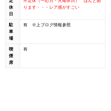
定
不定休（一応月・火曜休日） ほんと困
休
ります・・・レア感がすごい
日
駐
有 ※上ブログ情報参照
車
場
喫
有
煙
席