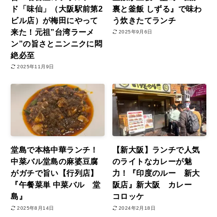
ド「味仙」（大阪駅前第2
裏と釜飯 しずる』で味わ
ビル店）が梅田にやって
う炊きたてランチ
来た！元祖”台湾ラーメ
2025年9月6日
ン”の旨さとニンニクに悶
絶必至
2025年11月9日
堂島で本格中華ランチ！
【新大阪】ランチで人気
中菜バル堂島の麻婆豆腐
のライトなカレーが魅
がガチで旨い【行列店】
力！『印度のルー 新大
『午餐菜単 中菜バル 堂
阪店』新大阪 カレー
島』
コロッケ
2025年8月14日
2024年2月18日