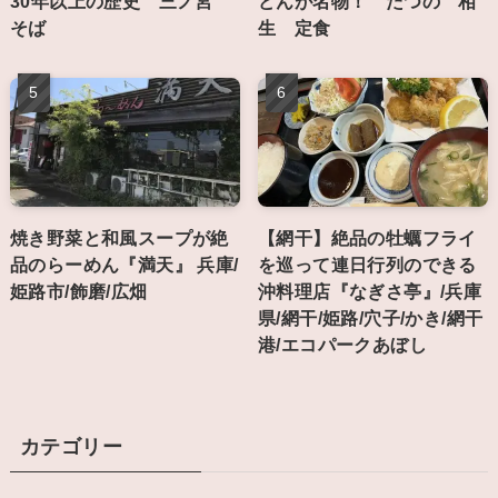
30年以上の歴史 三ノ宮
どんが名物！ たつの 相
そば
生 定食
焼き野菜と和風スープが絶
【網干】絶品の牡蠣フライ
品のらーめん『満天』 兵庫/
を巡って連日行列のできる
姫路市/飾磨/広畑
沖料理店『なぎさ亭』/兵庫
県/網干/姫路/穴子/かき/網干
港/エコパークあぼし
カテゴリー