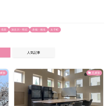
・長田
加古川・明石
赤穂・相生
太子町
人気記事
庫県
兵庫県