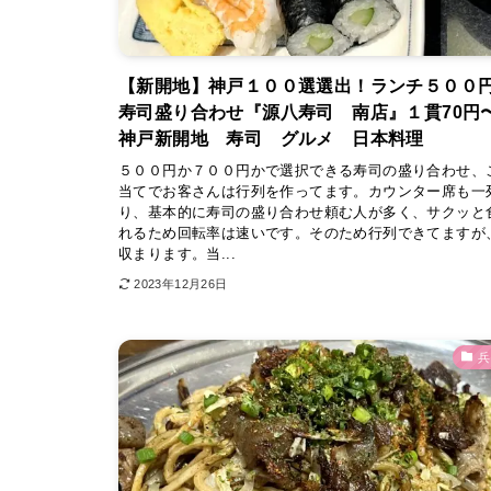
【新開地】神戸１００選選出！ランチ５００
寿司盛り合わせ『源八寿司 南店』１貫70
神戸新開地 寿司 グルメ 日本料理
５００円か７００円かで選択できる寿司の盛り合わせ、
当てでお客さんは行列を作ってます。カウンター席も一
り、基本的に寿司の盛り合わせ頼む人が多く、サクッと
れるため回転率は速いです。そのため行列できてますが
収まります。当...
2023年12月26日
兵