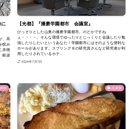
像に
【光都】『播磨学園都市 会議室』
ひっそりとした山奥の播磨学園都市。のどかですね
ぇ・・・・。そんな環境でゆったりとじっくりと会議したり勉
が、高
強したりしたいというあなた！学園都市にはそのような便利な
を睨み
ホールがあります。スプリング８の研究員さんなど研究者が利
こ赤穂
用したりされているホテ...
、銀波
2024年7月7日
庫県
兵庫県