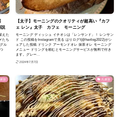
堪
【太子】モーニングのクオリティが超高い『カフ
解説
ェ レン』太子 カフェ モーニング
栄えた
モーニング ディッシュ イチオシは「レンサンド」！ レンサン
メたち
ド この投稿をInstagramで見る はりログ!(@harilog2022)がシ
やグル
ェアした投稿 ドリンク アーモンドオレ 抹茶オレ モーニング
つ
メニュー ドリングを頼むとモーニングサービスが無料で付き
ます。グレー...
2024年7月7日
庫県
兵庫県