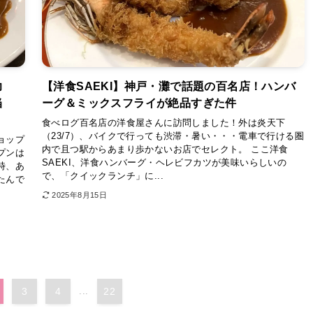
力
【洋食SAEKI】神戸・灘で話題の百名店！ハンバ
弁当
ーグ＆ミックスフライが絶品すぎた件
食べログ百名店の洋食屋さんに訪問しました！外は炎天下
（23/7）、バイクで行っても渋滞・暑い・・・電車で行ける圏
ョップ
内で且つ駅からあまり歩かないお店でセレクト。 ここ洋食
プンは
SAEKI、洋食ハンバーグ・ヘレビフカツが美味いらしいの
時、あ
で、「クイックランチ」に...
たんで
2025年8月15日
3
4
...
22