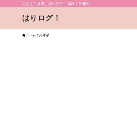
ええとこ播磨、地元発見！体験！見聞禄
はりログ！
ホーム
兵庫県