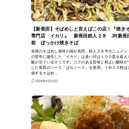
【新長田】そばめしと言えばこの店！『焼き
専門店 イカリ』 新長田鉄人２８ JR新長
前 ぼっかけ焼きそば
全国のそばめし発祥の地が長田。鉄人２８号モニュメン
の翌年に誕生した「イカリ」は多い日は１００皿を超え
飯が出ているそうです。コクのある旨味と程よい酸味が
した長田のソース「ばらソース」を使用。１分２０秒ほ
成するそばめ...
2024年4月14日
兵