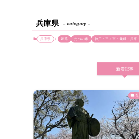
兵庫県
– category –
兵庫県
姫路
たつの市
神戸・三ノ宮・元町・兵庫
新着記事
兵