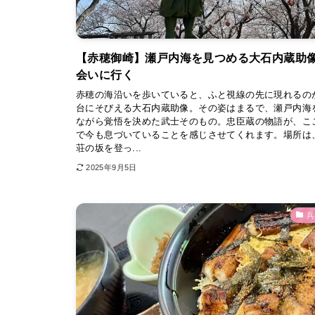
【赤穂御崎】瀬戸内海を見つめる大石内蔵助
会いに行く
赤穂の海沿いを歩いていると、ふと視線の先に現れるの
台にそびえる大石内蔵助像。その姿はまるで、瀬戸内海
ながら覚悟を決めた武士そのもの。忠臣蔵の物語が、こ
で今も息づいていることを感じさせてくれます。場所は
荘の坂を登っ...
2025年9月5日
兵