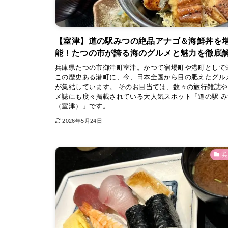
【室津】道の駅みつの絶品アナゴ＆海鮮丼を
能！たつの市が誇る海のグルメと魅力を徹底
兵庫県たつの市御津町室津。かつて宿場町や港町として
この歴史ある港町に、今、日本全国から目の肥えたグル
が集結しています。 そのお目当ては、数々の旅行雑誌
メ誌にも度々掲載されている大人気スポット「道の駅 み
（室津）」です。 ...
2026年5月24日
兵