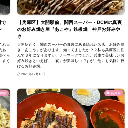
円で
【兵庫区】大開駅前、関西スーパー・DCMの真裏
円〜
のお好み焼き屋『あこや』鉄板焼 神戸お好みや
き
これ目
大開駅近く、関西スーパーの真裏にある隠れた名店、お好み焼
列あ
き「あこや」があります。知ってましたか？？私も兵庫区に住
食べら
んで３年になりますが、ノーマークでした。兵庫で美味しいお
、すぐ
好み焼きといえば、「宴」が美味しいですが、他にも気軽に行
けるお好み焼...
2023年12月10日
庫県
兵庫県