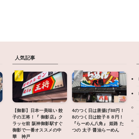
人気記事
【御影】日本一美味い 餃
4のつく日は唐揚げ88円！
子の王将！『 御影店』ク
8のつく日は餃子８８円！
ス
ラッセ前 阪神御影駅すぐ
『らーめん八角』 姫路 た
御影で一番オススメの中
つの 太子 醤油らーめん
華 神戸