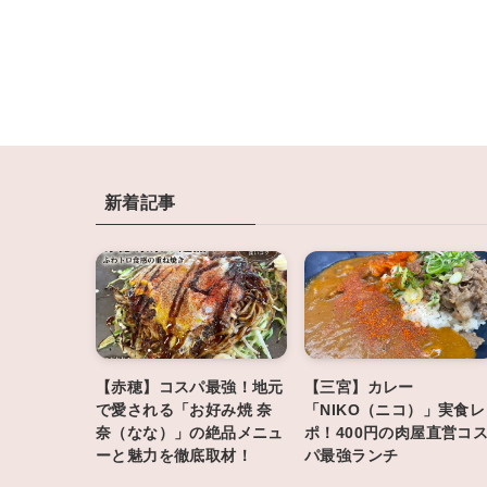
新着記事
【赤穂】コスパ最強！地元
【三宮】カレー
で愛される「お好み焼 奈
「NIKO（ニコ）」実食レ
奈（なな）」の絶品メニュ
ポ！400円の肉屋直営コ
ーと魅力を徹底取材！
パ最強ランチ