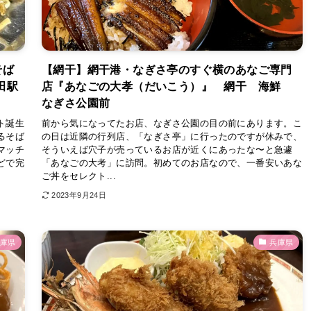
そば
【網干】網干港・なぎさ亭のすぐ横のあなご専門
田駅
店『あなごの大孝（だいこう）』 網干 海鮮
なぎさ公園前
ト誕生
前から気になってたお店、なぎさ公園の目の前にあります。こ
るそば
の日は近隣の行列店、「なぎさ亭」に行ったのですが休みで、
マッチ
そういえば穴子が売っているお店が近くにあったな〜と急遽
どで完
「あなごの大考」に訪問。初めてのお店なので、一番安いあな
ご丼をセレクト...
2023年9月24日
庫県
兵庫県